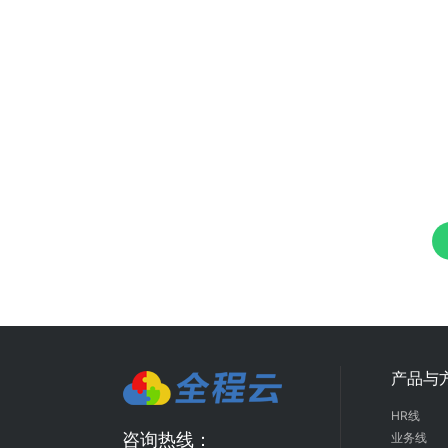
产品与
HR线
咨询热线：
业务线