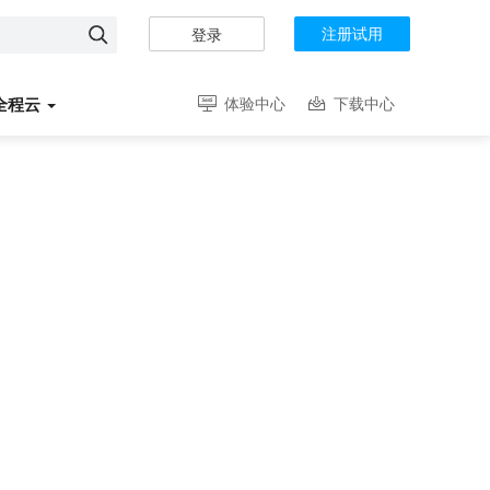
注册试用
登录


全程云
体验中心
下载中心