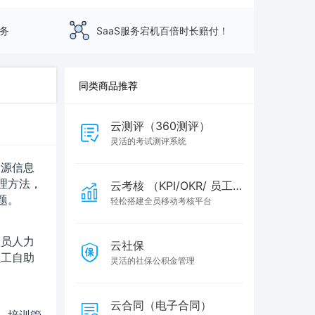
服务
SaaS服务宕机百倍时长赔付！
同类商品推荐
云测评（360测评）
灵活的考试测评系统
资源信息
理方法，
云考核 （KPI/OKR/ 员工
题。
app考评）
轻松搭建全员移动考核平台
全员人力
云社保
员工自助
灵活的社保公积金管理
云合同（电子合同）